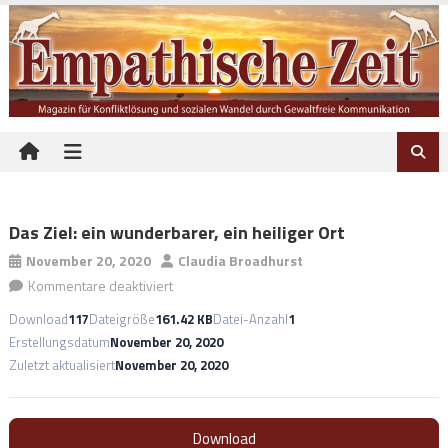
Skip to content
Das Ziel: ein wunderbarer, ein heiliger Ort
November 20, 2020
Claudia Broadhurst
Kommentare deaktiviert
für Das Ziel: ein wunderbarer, ein heiliger Ort
Download
117
Dateigröße
161.42 KB
Datei-Anzahl
1
Erstellungsdatum
November 20, 2020
Zuletzt aktualisiert
November 20, 2020
Download